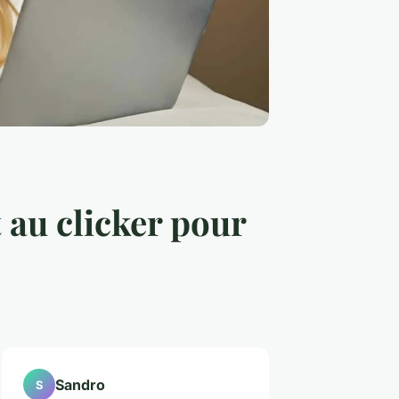
 au clicker pour
Sandro
S