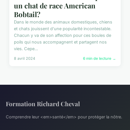
un chat de race American
Bobtail?
Dans le monde des animaux domestiques, chiens
et chats jouissent d'une popularité incontestable.
Chacun y va de son affection pour ces boules de
poils qui nous accompagnent et partagent nos
vies. Cepe...
8 avril 2024
6 min de lecture →
Formation Richard Cheval
Comprendre leur <em>santé</em> pour protéger la nôtre.